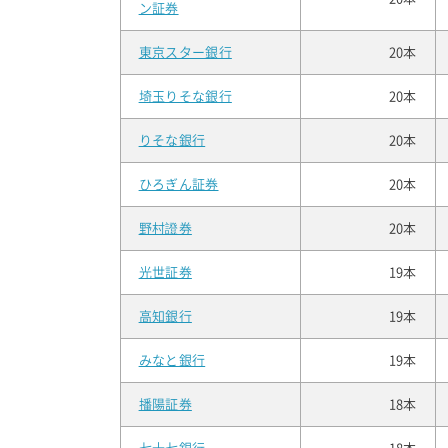
ン証券
東京スター銀行
20本
埼玉りそな銀行
20本
りそな銀行
20本
ひろぎん証券
20本
野村證券
20本
光世証券
19本
高知銀行
19本
みなと銀行
19本
播陽証券
18本