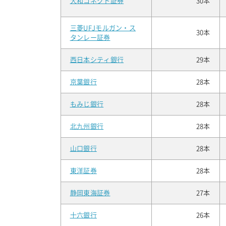
大和コネクト証券
30本
三菱UFJモルガン・ス
30本
タンレー証券
西日本シティ銀行
29本
京葉銀行
28本
もみじ銀行
28本
北九州銀行
28本
山口銀行
28本
東洋証券
28本
静岡東海証券
27本
十六銀行
26本