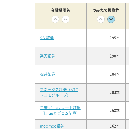
金融
機関名
つみたて
投資枠
SBI証券
295本
楽天証券
290本
松井証券
284本
マネックス証券（NTT
283本
ドコモグループ）
三菱UFJ eスマート証券
268本
（旧:auカブコム証券）
moomoo証券
162本