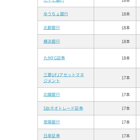
七十七銀行
18本
ゆうちょ銀行
18本
北都銀行
18本
横浜銀行
18本
九州FG証券
18本
三菱UFJアセットマネ
17本
ジメント
北國銀行
17本
SBIネオトレード証券
17本
常陽銀行
17本
日産証券
17本