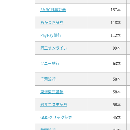
SMBC日興証券
157本
あかつき証券
118本
PayPay銀行
112本
岡三オンライン
99本
ソニー銀行
63本
千葉銀行
58本
東海東京証券
58本
岩井コスモ証券
56本
GMOクリック証券
45本