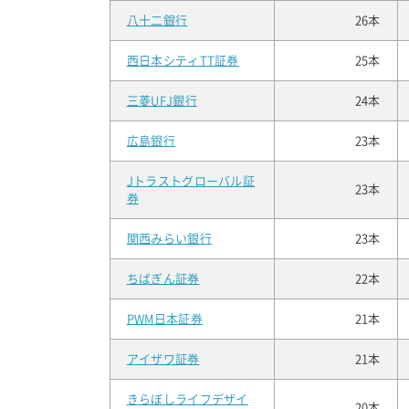
八十二銀行
26本
西日本シティTT証券
25本
三菱UFJ銀行
24本
広島銀行
23本
Jトラストグローバル証
23本
券
関西みらい銀行
23本
ちばぎん証券
22本
PWM日本証券
21本
アイザワ証券
21本
きらぼしライフデザイ
20本