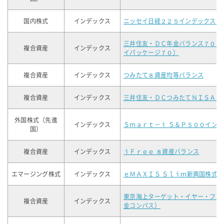
国内株式
インデックス
ニッセイ日経２２５インデックスフ
三井住友・ＤＣ年金バランス７０（
複合資産
インデックス
イパッケージ７０）
複合資産
インデックス
つみたて８資産均等バランス
複合資産
インデックス
三井住友・ＤＣつみたてＮＩＳＡ・
外国株式（先進
インデックス
Ｓｍａｒｔ－ｉ Ｓ＆Ｐ５００イン
国）
複合資産
インデックス
ｉＦｒｅｅ ８資産バランス
エマージング株式
インデックス
ｅＭＡＸＩＳ Ｓｌｉｍ新興国株式
東京海上ターゲット・イヤー・ファ
複合資産
インデックス
金コンパス）