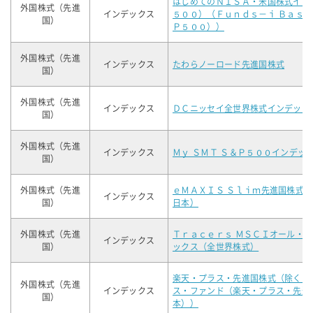
はじめてのＮＩＳＡ・米国株式イン
外国株式（先進
インデックス
５００）（Ｆｕｎｄｓ－ｉ Ｂａｓ
国）
Ｐ５００））
外国株式（先進
インデックス
たわらノーロード先進国株式
国）
外国株式（先進
インデックス
ＤＣニッセイ全世界株式インデック
国）
外国株式（先進
インデックス
Ｍｙ ＳＭＴ Ｓ＆Ｐ５００インデッ
国）
外国株式（先進
ｅＭＡＸＩＳ Ｓｌｉｍ先進国株式
インデックス
国）
日本）
外国株式（先進
Ｔｒａｃｅｒｓ ＭＳＣＩオール・
インデックス
国）
ックス（全世界株式）
楽天・プラス・先進国株式（除く日
外国株式（先進
インデックス
ス・ファンド（楽天・プラス・先進
国）
本））