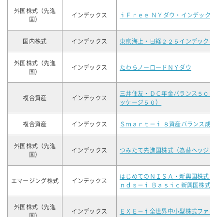
外国株式（先進
インデックス
ｉＦｒｅｅ ＮＹダウ・インデックス
国）
国内株式
インデックス
東京海上・日経２２５インデックス
外国株式（先進
インデックス
たわらノーロードＮＹダウ
国）
三井住友・ＤＣ年金バランス５０（
複合資産
インデックス
ッケージ５０）
複合資産
インデックス
Ｓｍａｒｔ－ｉ ８資産バランス成長
外国株式（先進
インデックス
つみたて先進国株式（為替ヘッジあ
国）
はじめてのＮＩＳＡ・新興国株式イ
エマージング株式
インデックス
ｎｄｓ－ｉ Ｂａｓｉｃ新興国株式）
外国株式（先進
インデックス
ＥＸＥ－ｉ全世界中小型株式ファン
国）