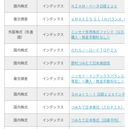
国内株式
インデックス
ＮＺＡＭ・ベータ日経２２５
複合資産
インデックス
ｅＭＡＸＩＳ Ｓｌｉｍバランス（
外国株式（先進
ニッセイ世界株式ファンド（ＧＤＰ
インデックス
国）
購入・換金手数料なし＞
国内株式
インデックス
たわらノーロードＴＯＰＩＸ
国内株式
インデックス
野村つみたて日本株投信
ニッセイ・インデックスバランスフ
複合資産
インデックス
等型）＜購入・換金手数料なし＞
国内株式
インデックス
Ｓｍａｒｔ－ｉ 日経２２５インデ
国内株式
インデックス
つみたて日本株式（ＴＯＰＩＸ）
国内株式
インデックス
つみたて日本株式（日経平均）