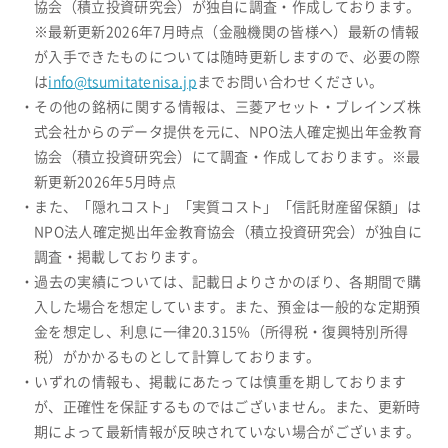
協会（積立投資研究会）が独自に調査・作成しております。
※最新更新2026年7月時点（金融機関の皆様へ）最新の情報
が入手できたものについては随時更新しますので、必要の際
は
info@tsumitatenisa.jp
までお問い合わせください。
・その他の銘柄に関する情報は、三菱アセット・ブレインズ株
式会社からのデータ提供を元に、NPO法人確定拠出年金教育
協会（積立投資研究会）にて調査・作成しております。※最
新更新2026年5月時点
・また、「隠れコスト」「実質コスト」「信託財産留保額」は
NPO法人確定拠出年金教育協会（積立投資研究会）が独自に
調査・掲載しております。
・過去の実績については、記載日よりさかのぼり、各期間で購
入した場合を想定しています。また、預金は一般的な定期預
金を想定し、利息に一律20.315%（所得税・復興特別所得
税）がかかるものとして計算しております。
・いずれの情報も、掲載にあたっては慎重を期しております
が、正確性を保証するものではございません。また、更新時
期によって最新情報が反映されていない場合がございます。