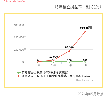
なりました
（5年積立損益率：81.81%）
300,000円
243,000
243,000
200,000円
88,200
88,200
100,000円
12,000
12,000
0
0
21
21
208
208
585
585
0円
0 年
1 年
3 年
5 年
定期預金の利息（年利0.1%で算出）
ｅＭＡＸＩＳ Ｓｌｉｍ全世界株式（除く日本）の…
Highcharts.com
2026年05月時点