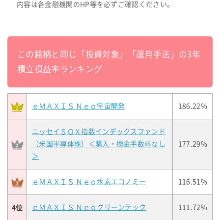
内容は各金融機関のHP等を必ずご確認ください。
この銘柄と同じ「投資対象」「運用手法」の3年
積立損益率ランキング
ｅＭＡＸＩＳ Ｎｅｏ宇宙開発
186.22%
ニッセイＳＯＸ指数インデックスファンド
（米国半導体株）＜購入・換金手数料なし
177.29%
＞
ｅＭＡＸＩＳ Ｎｅｏ水素エコノミー
116.51%
4位
ｅＭＡＸＩＳ Ｎｅｏクリーンテック
111.72%