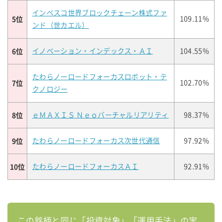
インベスコ世界ブロックチェーン株式ファ
5位
109.11%
ンド（世カエル）
6位
イノベーション・インデックス・ＡＩ
104.55%
たわらノーロードフォーカスロボット・テ
7位
102.70%
クノロジー
8位
ｅＭＡＸＩＳ Ｎｅｏバーチャルリアリティ
98.37%
9位
たわらノーロードフォーカス次世代通信
97.92%
10位
たわらノーロードフォーカスＡＩ
92.91%
この銘柄と同じ「投資対象」「運用手法」の実