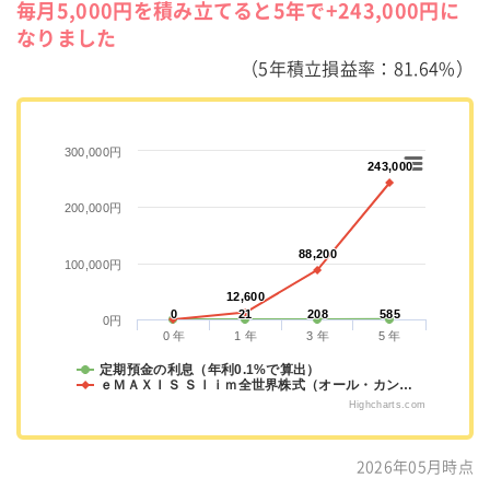
毎月5,000円を積み立てると5年で+243,000円に
なりました
（5年積立損益率：81.64%）
300,000円
243,000
243,000
200,000円
88,200
88,200
100,000円
12,600
12,600
0
0
21
21
208
208
585
585
0円
0 年
1 年
3 年
5 年
定期預金の利息（年利0.1%で算出）
ｅＭＡＸＩＳ Ｓｌｉｍ全世界株式（オール・カン…
Highcharts.com
2026年05月時点