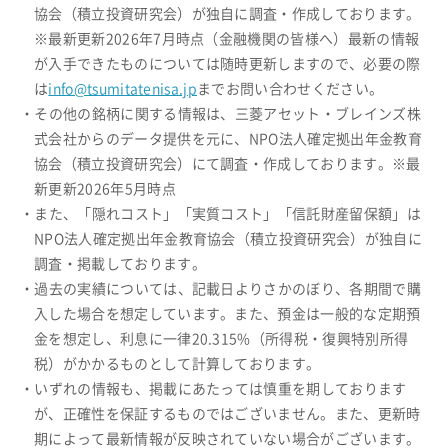
協会（積立投資研究会）が独自に調査・作成しております。
※最新更新2026年7月時点（金融機関の皆様へ）最新の情報
が入手できたものについては随時更新しますので、必要の際
は
info@tsumitatenisa.jp
までお問い合わせください。
・その他の銘柄に関する情報は、三菱アセット・ブレインズ株
式会社からのデータ提供を元に、NPO法人確定拠出年金教育
協会（積立投資研究会）にて調査・作成しております。※最
新更新2026年5月時点
・また、「隠れコスト」「実質コスト」「信託財産留保額」は
NPO法人確定拠出年金教育協会（積立投資研究会）が独自に
調査・掲載しております。
・過去の実績については、記載日よりさかのぼり、各期間で購
入した場合を想定しています。また、預金は一般的な定期預
金を想定し、利息に一律20.315%（所得税・復興特別所得
税）がかかるものとして計算しております。
・いずれの情報も、掲載にあたっては慎重を期しております
が、正確性を保証するものではございません。また、更新時
期によって最新情報が反映されていない場合がございます。