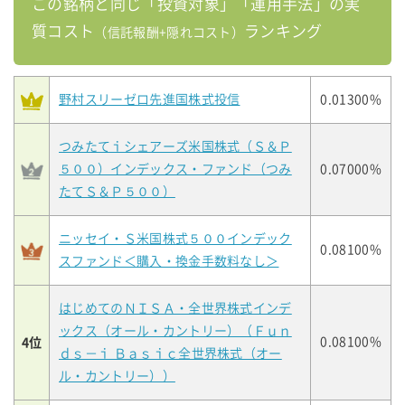
この銘柄と同じ「投資対象」「運用手法」の実
質コスト
ランキング
（信託報酬+隠れコスト）
野村スリーゼロ先進国株式投信
0.01300%
つみたてｉシェアーズ米国株式（Ｓ＆Ｐ
５００）インデックス・ファンド（つみ
0.07000%
たてＳ＆Ｐ５００）
ニッセイ・Ｓ米国株式５００インデック
0.08100%
スファンド＜購入・換金手数料なし＞
はじめてのＮＩＳＡ・全世界株式インデ
ックス（オール・カントリー）（Ｆｕｎ
4位
0.08100%
ｄｓ－ｉ Ｂａｓｉｃ全世界株式（オー
ル・カントリー））