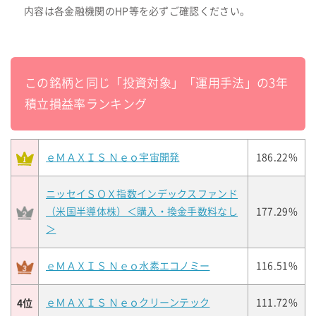
内容は各金融機関のHP等を必ずご確認ください。
この銘柄と同じ「投資対象」「運用手法」の3年
積立損益率ランキング
ｅＭＡＸＩＳ Ｎｅｏ宇宙開発
186.22%
ニッセイＳＯＸ指数インデックスファンド
（米国半導体株）＜購入・換金手数料なし
177.29%
＞
ｅＭＡＸＩＳ Ｎｅｏ水素エコノミー
116.51%
4位
ｅＭＡＸＩＳ Ｎｅｏクリーンテック
111.72%