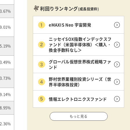
利回りランキング
(成長投資枠)
3.67%
eMAXIS Neo 宇宙開発
9.01%
ニッセイSOX指数インデックスフ
ァンド（米国半導体株）＜購入・
5.19%
換金手数料なし＞
グローバル仮想世界株式戦略ファ
3.49%
ンド
野村世界業種別投資シリーズ（世
3.73%
界半導体株投資）
9.14%
情報エレクトロニクスファンド
8.95%
もっと見る
2.36%