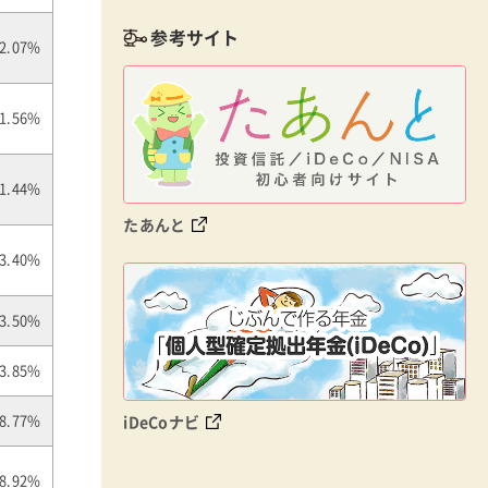
参考サイト
2.07%
1.56%
1.44%
たあんと
3.40%
3.50%
3.85%
iDeCoナビ
8.77%
8.92%