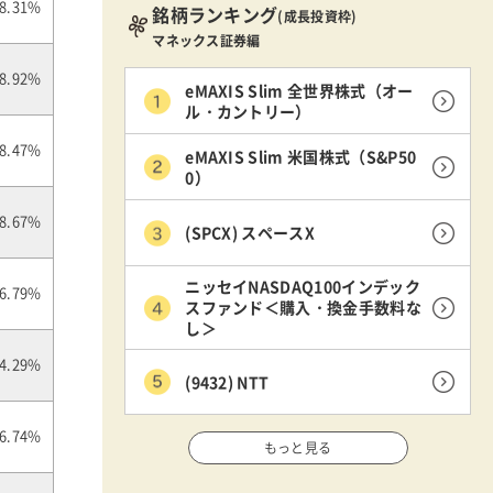
8.31%
銘柄ランキング
(成長投資枠)
マネックス証券編
8.92%
eMAXIS Slim 全世界株式（オー
ル・カントリー）
8.47%
eMAXIS Slim 米国株式（S&P50
0）
8.67%
(SPCX) スペースX
ニッセイNASDAQ100インデック
6.79%
スファンド＜購入・換金手数料な
し＞
4.29%
(9432) NTT
6.74%
もっと見る