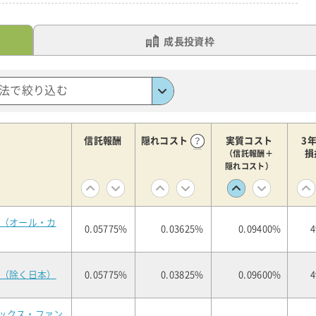
成長投資枠
法で絞り込む
信託報酬
隠れコスト
実質コスト
3
損
（信託報酬＋
隠れコスト）
式（オール・カ
0.05775%
0.03625%
0.09400%
4
式（除く日本）
0.05775%
0.03825%
0.09600%
4
ックス・ファン