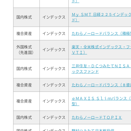
ド）
Ｍｙ ＳＭＴ 日経２２５インデッ
国内株式
インデックス
ド）
複合資産
インデックス
たわらノーロードバランス（積極
外国株式
楽天・全米株式インデックス・フ
インデックス
（先進国）
ＶＴＩ）
三井住友・ＤＣつみたてＮＩＳＡ
国内株式
インデックス
ックスファンド
複合資産
インデックス
たわらノーロードバランス（８資
ｅＭＡＸＩＳ Ｓｌｉｍバランス
複合資産
インデックス
型）
国内株式
インデックス
たわらノーロードＴＯＰＩＸ
国内株式
インデックス
野村つみたて日本株投信