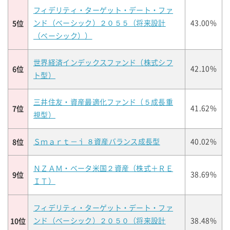
フィデリティ・ターゲット・デート・ファ
5位
ンド（ベーシック）２０５５（将来設計
43.00%
（ベーシック））
世界経済インデックスファンド（株式シフ
6位
42.10%
ト型）
三井住友・資産最適化ファンド（５成長重
7位
41.62%
視型）
8位
Ｓｍａｒｔ－ｉ ８資産バランス成長型
40.02%
ＮＺＡＭ・ベータ米国２資産（株式＋ＲＥ
9位
38.69%
ＩＴ）
フィデリティ・ターゲット・デート・ファ
10位
ンド（ベーシック）２０５０（将来設計
38.48%