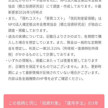
式会社からのデータ提供を元に、NPO法人確定拠出年金教育
協会（積立投資研究会）にて調査・作成しております。※最
新更新2026年5月時点
・また、「隠れコスト」「実質コスト」「信託財産留保額」は
NPO法人確定拠出年金教育協会（積立投資研究会）が独自に
調査・掲載しております。
・過去の実績については、記載日よりさかのぼり、各期間で購
入した場合を想定しています。また、預金は一般的な定期預
金を想定し、利息に一律20.315%（所得税・復興特別所得
税）がかかるものとして計算しております。
・いずれの情報も、掲載にあたっては慎重を期しております
が、正確性を保証するものではございません。また、更新時
期によって最新情報が反映されていない場合がございます。
内容は各金融機関のHP等を必ずご確認ください。
この銘柄と同じ「投資対象」「運用手法」の3年