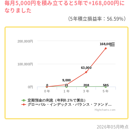
毎月5,000円を積み立てると5年で+168,000円に
なりました
（5年積立損益率：56.59%）
200,000円
168,000
168,000
100,000円
63,000
63,000
9,000
9,000
0
0
21
21
208
208
585
585
0円
0 年
1 年
3 年
5 年
定期預金の利息（年利0.1%で算出）
グローバル・インデックス・バランス・ファンド…
Highcharts.com
2026年05月時点