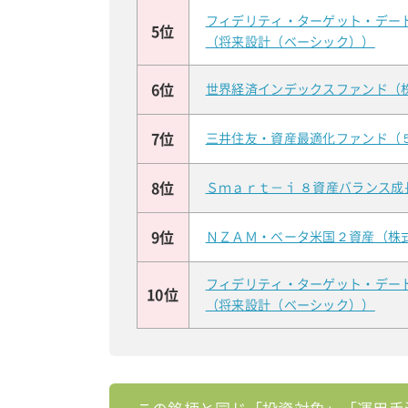
フィデリティ・ターゲット・デー
5位
（将来設計（ベーシック））
6位
世界経済インデックスファンド（
7位
三井住友・資産最適化ファンド（
8位
Ｓｍａｒｔ－ｉ ８資産バランス成
9位
ＮＺＡＭ・ベータ米国２資産（株
フィデリティ・ターゲット・デー
10位
（将来設計（ベーシック））