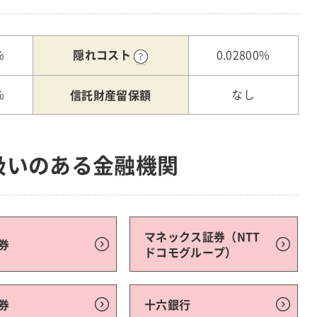
隠れコスト
%
0.02800%
信託財産留保額
%
なし
扱いのある金融機関
マネックス証券（NTT
券
ドコモグループ）
券
十六銀行