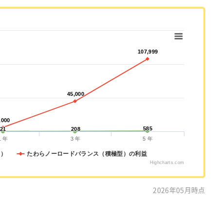
107,999
107,999
45,000
45,000
,000
,000
585
585
21
21
208
208
1 年
3 年
5 年
出）
たわらノーロードバランス（積極型）の利益
Highcharts.com
2026年05月時点