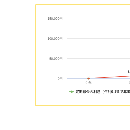
150,000円
100,000円
50,000円
6
6
0
0
0円
0 年
定期預金の利息（年利0.1%で算