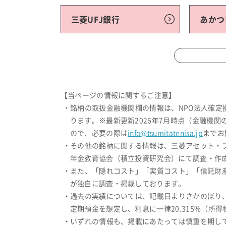
三菱UFJ銀行
あかつ
【当ページの情報に関するご注意】
・銘柄の取扱金融機関欄の情報は、NPO法人確
ります。※最新更新2026年7月時点（金融機
ので、必要の際は
info@tsumitatenisa.jp
までお
・その他の銘柄に関する情報は、三菱アセット・
年金教育協会（積立投資研究会）にて調査・作成
・また、「隠れコスト」「実質コスト」「信託財
が独自に調査・掲載しております。
・過去の実績については、記載日よりさかのぼり
定期預金を想定し、利息に一律20.315%（
・いずれの情報も、掲載にあたっては慎重を期し