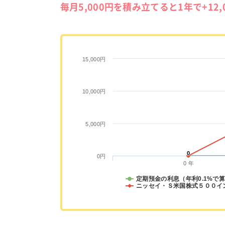
毎月5,000円を積み立てると1年で+12
15,000円
10,000円
5,000円
0
0
0円
0 年
定期預金の利息（年利0.1%で
ニッセイ・Ｓ米国株式５００イ