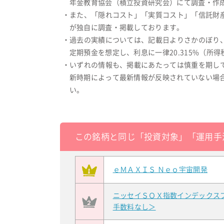
年金教育協会（積立投資研究会）にて調査・作成
・また、「隠れコスト」「実質コスト」「信託財
が独自に調査・掲載しております。
・過去の実績については、記載日よりさかのぼり
定期預金を想定し、利息に一律20.315%（
・いずれの情報も、掲載にあたっては慎重を期し
新時期によって最新情報が反映されていない場
い。
この銘柄と同じ「投資対象」「運用手
ｅＭＡＸＩＳ Ｎｅｏ宇宙開発
ニッセイＳＯＸ指数インデックス
手数料なし＞