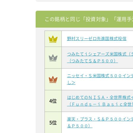
この銘柄と同じ「投資対象」「運用手
野村スリーゼロ先進国株式投信
つみたてｉシェアーズ米国株式（
（つみたてＳ＆Ｐ５００）
ニッセイ・Ｓ米国株式５００イン
し＞
はじめてのＮＩＳＡ・全世界株式
4位
（Ｆｕｎｄｓ－ｉ Ｂａｓｉｃ全
楽天・プラス・Ｓ＆Ｐ５００イン
5位
＆Ｐ５００）