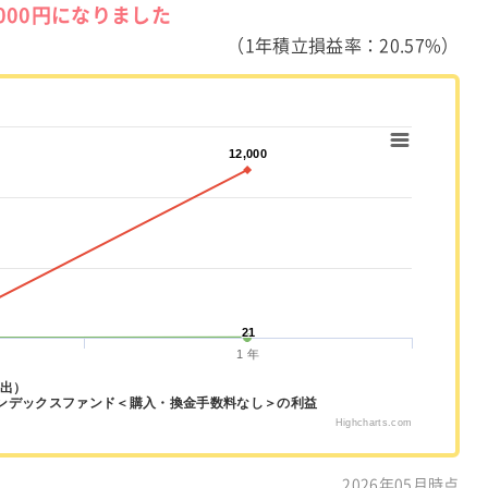
,000円になりました
（1年積立損益率：20.57%）
12,000
12,000
21
21
1 年
算出）
ンデックスファンド＜購入・換金手数料なし＞の利益
Highcharts.com
2026年05月時点