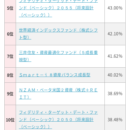
フィデリティ・ターゲット・デート・ファ
5位
ンド（ベーシック）２０５５（将来設計
43.00%
（ベーシック））
世界経済インデックスファンド（株式シフ
6位
42.10%
ト型）
三井住友・資産最適化ファンド（５成長重
7位
41.62%
視型）
8位
Ｓｍａｒｔ－ｉ ８資産バランス成長型
40.02%
ＮＺＡＭ・ベータ米国２資産（株式＋ＲＥ
9位
38.69%
ＩＴ）
フィデリティ・ターゲット・デート・ファ
10位
ンド（ベーシック）２０５０（将来設計
38.48%
（ベーシック））