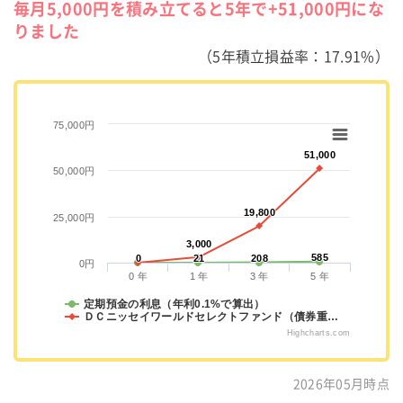
毎月5,000円を積み立てると5年で+51,000円にな
りました
（5年積立損益率：17.91%）
75,000円
51,000
51,000
50,000円
19,800
19,800
25,000円
3,000
3,000
585
585
0
0
21
21
208
208
0円
0 年
1 年
3 年
5 年
定期預金の利息（年利0.1%で算出）
ＤＣニッセイワールドセレクトファンド（債券重…
Highcharts.com
2026年05月時点