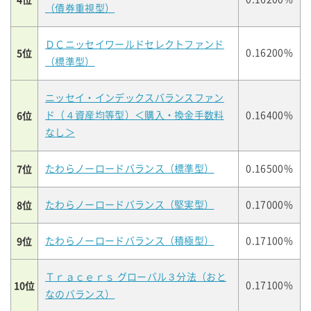
（債券重視型）
ＤＣニッセイワールドセレクトファンド
5位
0.16200%
（標準型）
ニッセイ・インデックスバランスファン
6位
ド（４資産均等型）＜購入・換金手数料
0.16400%
なし＞
7位
たわらノーロードバランス（標準型）
0.16500%
8位
たわらノーロードバランス（堅実型）
0.17000%
9位
たわらノーロードバランス（積極型）
0.17100%
Ｔｒａｃｅｒｓ グローバル３分法（おと
10位
0.17100%
なのバランス）