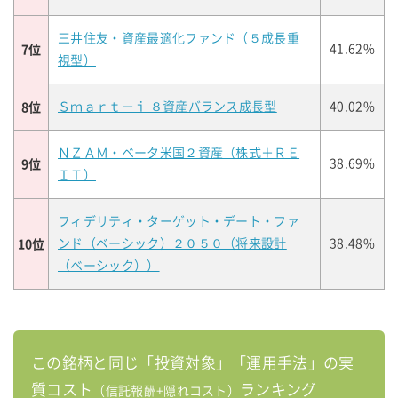
三井住友・資産最適化ファンド（５成長重
7位
41.62%
視型）
8位
Ｓｍａｒｔ－ｉ ８資産バランス成長型
40.02%
ＮＺＡＭ・ベータ米国２資産（株式＋ＲＥ
9位
38.69%
ＩＴ）
フィデリティ・ターゲット・デート・ファ
10位
ンド（ベーシック）２０５０（将来設計
38.48%
（ベーシック））
この銘柄と同じ「投資対象」「運用手法」の実
質コスト
ランキング
（信託報酬+隠れコスト）