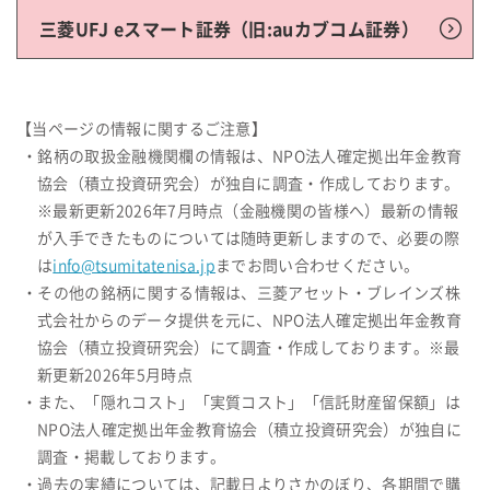
三菱UFJ eスマート証券（旧:auカブコム証券）
【当ページの情報に関するご注意】
・銘柄の取扱金融機関欄の情報は、NPO法人確定拠出年金教育
協会（積立投資研究会）が独自に調査・作成しております。
※最新更新2026年7月時点（金融機関の皆様へ）最新の情報
が入手できたものについては随時更新しますので、必要の際
は
info@tsumitatenisa.jp
までお問い合わせください。
・その他の銘柄に関する情報は、三菱アセット・ブレインズ株
式会社からのデータ提供を元に、NPO法人確定拠出年金教育
協会（積立投資研究会）にて調査・作成しております。※最
新更新2026年5月時点
・また、「隠れコスト」「実質コスト」「信託財産留保額」は
NPO法人確定拠出年金教育協会（積立投資研究会）が独自に
調査・掲載しております。
・過去の実績については、記載日よりさかのぼり、各期間で購