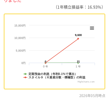
りました
（1年積立損益率：16.93%）
15,000円
9,600
9,600
10,000円
5,000円
0
0
21
21
0円
0 年
1 年
定期預金の利息（年利0.1%で算出）
スタイル９（６資産分散・積極型）の利益
Highcharts.com
2026年05月時点