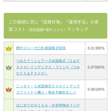
この銘柄と同じ「投資対象」「運用手法」の実
質コスト
ランキング
（信託報酬+隠れコスト）
野村スリーゼロ先進国株式投信
0.01300%
つみたてｉシェアーズ米国株式（Ｓ＆Ｐ
５００）インデックス・ファンド（つみ
0.07000%
たてＳ＆Ｐ５００）
ニッセイ・Ｓ米国株式５００インデック
0.08100%
スファンド＜購入・換金手数料なし＞
はじめてのＮＩＳＡ・全世界株式インデ