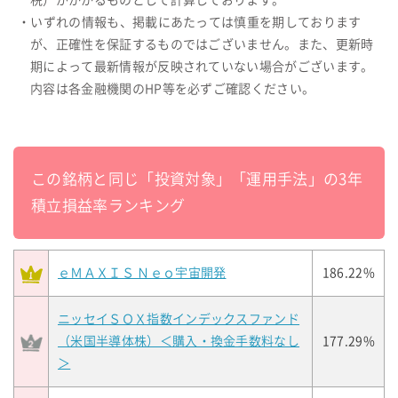
税）がかかるものとして計算しております。
・いずれの情報も、掲載にあたっては慎重を期しております
が、正確性を保証するものではございません。また、更新時
期によって最新情報が反映されていない場合がございます。
内容は各金融機関のHP等を必ずご確認ください。
この銘柄と同じ「投資対象」「運用手法」の3年
積立損益率ランキング
ｅＭＡＸＩＳ Ｎｅｏ宇宙開発
186.22%
ニッセイＳＯＸ指数インデックスファンド
（米国半導体株）＜購入・換金手数料なし
177.29%
＞