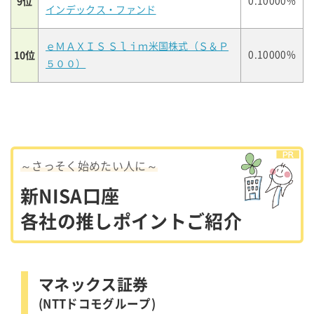
9位
0.10000%
インデックス・ファンド
ｅＭＡＸＩＳ Ｓｌｉｍ米国株式（Ｓ＆Ｐ
10位
0.10000%
５００）
～さっそく始めたい人に～
新NISA口座
各社の推しポイントご紹介
マネックス証券
(NTTドコモグループ)