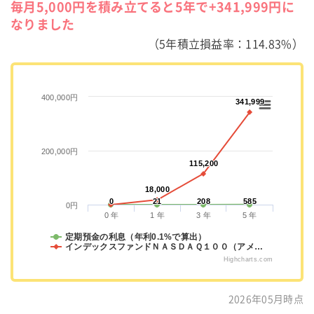
毎月5,000円を積み立てると5年で+341,999円に
なりました
（5年積立損益率：114.83%）
400,000円
341,999
341,999
200,000円
115,200
115,200
18,000
18,000
0
0
21
21
208
208
585
585
0円
0 年
1 年
3 年
5 年
定期預金の利息（年利0.1%で算出）
インデックスファンドＮＡＳＤＡＱ１００（アメ…
Highcharts.com
2026年05月時点