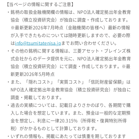
【当ページの情報に関するご注意】
・銘柄の取扱金融機関欄の情報は、NPO法人確定拠出年金教育
協会（積立投資研究会）が独自に調査・作成しております。
※最新更新2026年7月時点（金融機関の皆様へ）最新の情報
が入手できたものについては随時更新しますので、必要の際
は
info@tsumitatenisa.jp
までお問い合わせください。
・その他の銘柄に関する情報は、三菱アセット・ブレインズ株
式会社からのデータ提供を元に、NPO法人確定拠出年金教育
協会（積立投資研究会）にて調査・作成しております。※最
新更新2026年5月時点
・また、「隠れコスト」「実質コスト」「信託財産留保額」は
NPO法人確定拠出年金教育協会（積立投資研究会）が独自に
調査・掲載しております。
・過去の実績については、記載日よりさかのぼり、各期間で購
入した場合を想定しています。また、預金は一般的な定期預
金を想定し、利息に一律20.315%（所得税・復興特別所得
税）がかかるものとして計算しております。
・いずれの情報も、掲載にあたっては慎重を期しております