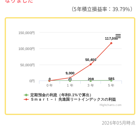
なりました
（5年積立損益率：39.79%）
150,000円
117,000
117,000
100,000円
50,400
50,400
50,000円
9,000
9,000
585
585
0
0
21
21
208
208
0円
0 年
1 年
3 年
5 年
定期預金の利息（年利0.1%で算出）
Ｓｍａｒｔ－ｉ 先進国リートインデックスの利益
Highcharts.com
2026年05月時点