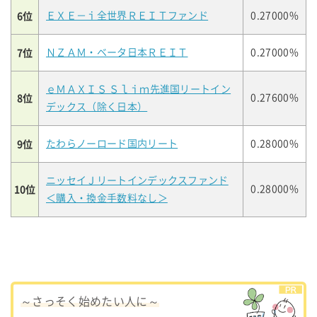
6位
ＥＸＥ－ｉ全世界ＲＥＩＴファンド
0.27000%
7位
ＮＺＡＭ・ベータ日本ＲＥＩＴ
0.27000%
ｅＭＡＸＩＳ Ｓｌｉｍ先進国リートイン
8位
0.27600%
デックス（除く日本）
9位
たわらノーロード国内リート
0.28000%
ニッセイＪリートインデックスファンド
10位
0.28000%
＜購入・換金手数料なし＞
～さっそく始めたい人に～