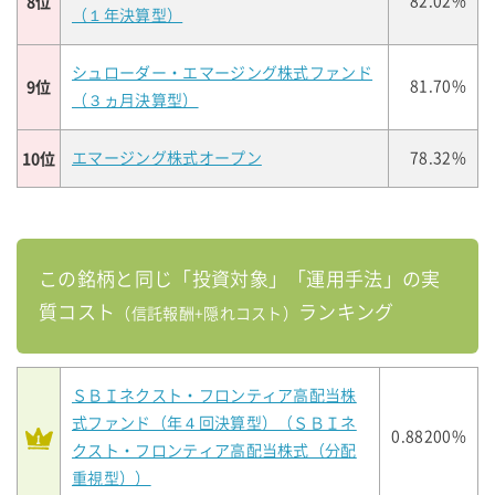
8位
82.02%
（１年決算型）
シュローダー・エマージング株式ファンド
9位
81.70%
（３ヵ月決算型）
10位
エマージング株式オープン
78.32%
この銘柄と同じ「投資対象」「運用手法」の実
質コスト
ランキング
（信託報酬+隠れコスト）
ＳＢＩネクスト・フロンティア高配当株
式ファンド（年４回決算型）（ＳＢＩネ
0.88200%
クスト・フロンティア高配当株式（分配
重視型））