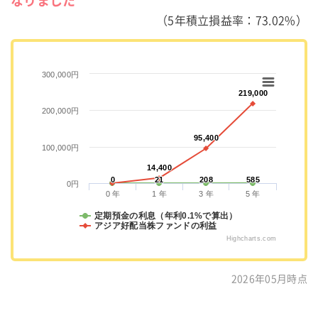
なりました
（5年積立損益率：73.02%）
300,000円
219,000
219,000
200,000円
95,400
95,400
100,000円
14,400
14,400
0
0
21
21
208
208
585
585
0円
0 年
1 年
3 年
5 年
定期預金の利息（年利0.1%で算出）
アジア好配当株ファンドの利益
Highcharts.com
2026年05月時点