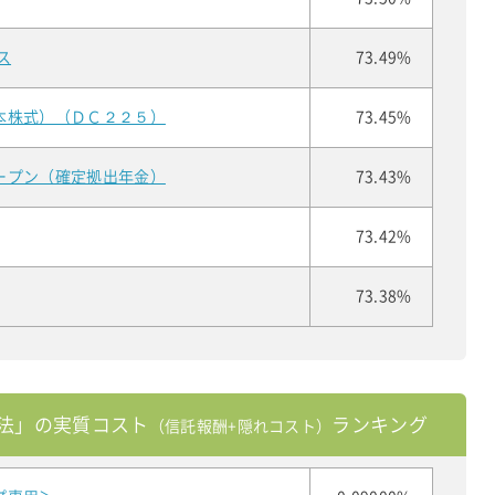
ス
73.49%
本株式）（ＤＣ２２５）
73.45%
ープン（確定拠出年金）
73.43%
73.42%
73.38%
法」の実質コスト
ランキング
（信託報酬+隠れコスト）