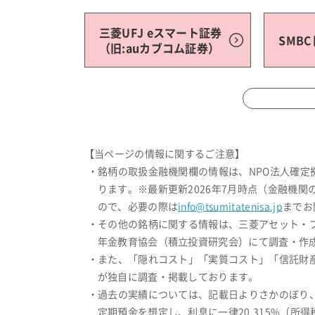
三菱UFJ eスマート証券
SMB
（旧:auカブコム証券）
【当ページの情報に関するご注意】
・銘柄の取扱金融機関欄の情報は、NPO法人確
ります。※最新更新2026年7月時点（金融機
ので、必要の際は
info@tsumitatenisa.jp
までお
・その他の銘柄に関する情報は、三菱アセット・
年金教育協会（積立投資研究会）にて調査・作成
・また、「隠れコスト」「実質コスト」「信託財
が独自に調査・掲載しております。
・過去の実績については、記載日よりさかのぼり
定期預金を想定し、利息に一律20.315%（