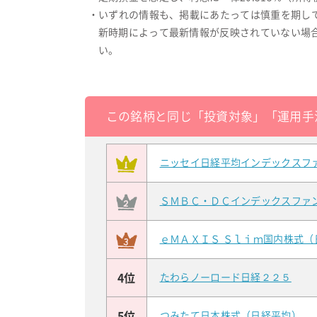
・いずれの情報も、掲載にあたっては慎重を期し
新時期によって最新情報が反映されていない場
い。
この銘柄と同じ「投資対象」「運用手
ニッセイ日経平均インデックスフ
ＳＭＢＣ・ＤＣインデックスファ
ｅＭＡＸＩＳ Ｓｌｉｍ国内株式（
4位
たわらノーロード日経２２５
5位
つみたて日本株式（日経平均）