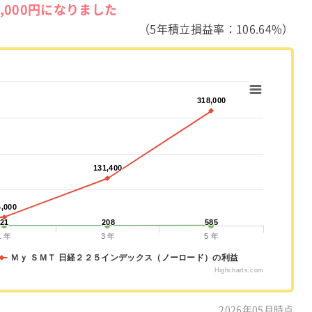
8,000円になりました
（5年積立損益率：106.64%）
318,000
318,000
131,400
131,400
4,000
4,000
21
21
208
208
585
585
1 年
3 年
5 年
Ｍｙ ＳＭＴ 日経２２５インデックス（ノーロード）の利益
Highcharts.com
2026年05月時点