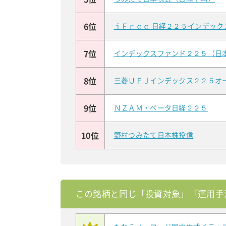
6位
ｉＦｒｅｅ 日経２２５インデック
7位
インデックスファンド２２５（日
8位
三菱ＵＦＪインデックス２２５オ
9位
ＮＺＡＭ・ベータ日経２２５
10位
野村つみたて日本株投信
この銘柄と同じ「投資対象」「運用手