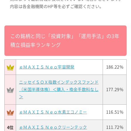
内容は各金融機関のHP等を必ずご確認ください。
この銘柄と同じ「投資対象」「運用手法」の3年
積立損益率ランキング
ｅＭＡＸＩＳ Ｎｅｏ宇宙開発
186.22%
ニッセイＳＯＸ指数インデックスファンド
（米国半導体株）＜購入・換金手数料なし
177.29%
＞
ｅＭＡＸＩＳ Ｎｅｏ水素エコノミー
116.51%
4位
ｅＭＡＸＩＳ Ｎｅｏクリーンテック
111.72%