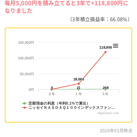
毎月5,000円を積み立てると3年で+118,800円に
なりました
（3年積立損益率：66.08%）
150,000円
118,800
118,800
100,000円
50,000円
18,000
18,000
0
0
21
21
208
208
0円
0 年
1 年
3 年
定期預金の利息（年利0.1%で算出）
ニッセイＮＡＳＤＡＱ１００インデックスファン…
Highcharts.com
2026年05月時点