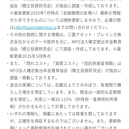
協会（積立投資研究会）が独自に調査・作成しております。
※最新更新2026年7月時点（金融機関の皆様へ）最新の情報
が入手できたものについては随時更新しますので、必要の際
は
info@tsumitatenisa.jp
までお問い合わせください。
・その他の銘柄に関する情報は、三菱アセット・ブレインズ株
式会社からのデータ提供を元に、NPO法人確定拠出年金教育
協会（積立投資研究会）にて調査・作成しております。※最
新更新2026年5月時点
・また、「隠れコスト」「実質コスト」「信託財産留保額」は
NPO法人確定拠出年金教育協会（積立投資研究会）が独自に
調査・掲載しております。
・過去の実績については、記載日よりさかのぼり、各期間で購
入した場合を想定しています。また、預金は一般的な定期預
金を想定し、利息に一律20.315%（所得税・復興特別所得
税）がかかるものとして計算しております。
・いずれの情報も、掲載にあたっては慎重を期しております
が、正確性を保証するものではございません。また、更新時
期によって最新情報が反映されていない場合がございます。