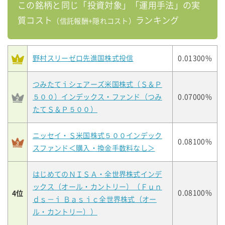
この銘柄と同じ「投資対象」「運用手法」の実
質コスト
ランキング
（信託報酬+隠れコスト）
野村スリーゼロ先進国株式投信
0.01300%
つみたてｉシェアーズ米国株式（Ｓ＆Ｐ
５００）インデックス・ファンド（つみ
0.07000%
たてＳ＆Ｐ５００）
ニッセイ・Ｓ米国株式５００インデック
0.08100%
スファンド＜購入・換金手数料なし＞
はじめてのＮＩＳＡ・全世界株式インデ
ックス（オール・カントリー）（Ｆｕｎ
4位
0.08100%
ｄｓ－ｉ Ｂａｓｉｃ全世界株式（オー
ル・カントリー））