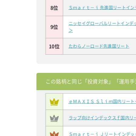
8位
Ｓｍａｒｔ－ｉ 先進国リートイン
ニッセイグローバルリートインデ
9位
＞
10位
たわらノーロード先進国リート
この銘柄と同じ「投資対象」「運用手
ｅＭＡＸＩＳ Ｓｌｉｍ国内リート
ラップ向けインデックスｆ国内リ
Ｓｍａｒｔ－ｉ Ｊリートインデッ