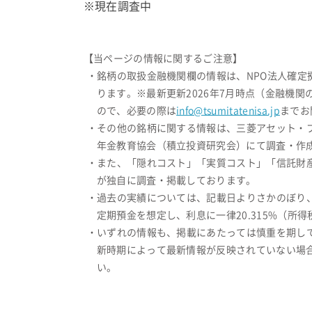
※現在調査中
【当ページの情報に関するご注意】
・銘柄の取扱金融機関欄の情報は、NPO法人確
ります。※最新更新2026年7月時点（金融機
ので、必要の際は
info@tsumitatenisa.jp
までお
・その他の銘柄に関する情報は、三菱アセット・
年金教育協会（積立投資研究会）にて調査・作成
・また、「隠れコスト」「実質コスト」「信託財
が独自に調査・掲載しております。
・過去の実績については、記載日よりさかのぼり
定期預金を想定し、利息に一律20.315%（
・いずれの情報も、掲載にあたっては慎重を期し
新時期によって最新情報が反映されていない場
い。