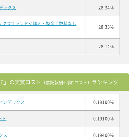
デックス
28.34%
ックスファンド＜購入・換金手数料なし
28.33%
28.14%
法」の実質コスト
ランキング
（信託報酬+隠れコスト）
インデックス
0.19100%
ート
0.19100%
クス
0.19400%