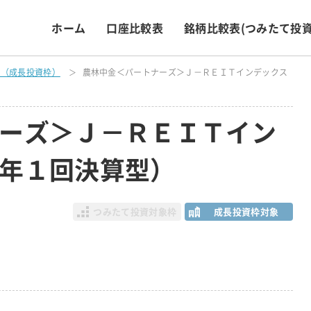
ホーム
口座比較表
銘柄比較表
(つみたて投資
表（成長投資枠）
農林中金＜パートナーズ＞Ｊ－ＲＥＩＴインデックス
ーズ＞Ｊ－ＲＥＩＴイン
年１回決算型）
つみたて投資対象枠
成長投資枠対象