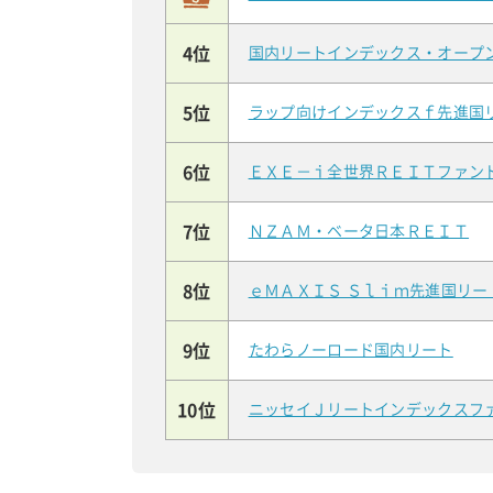
4位
国内リートインデックス・オープ
5位
ラップ向けインデックスｆ先進国
6位
ＥＸＥ－ｉ全世界ＲＥＩＴファン
7位
ＮＺＡＭ・ベータ日本ＲＥＩＴ
8位
ｅＭＡＸＩＳ Ｓｌｉｍ先進国リ
9位
たわらノーロード国内リート
10位
ニッセイＪリートインデックスフ