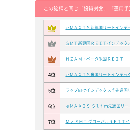
この銘柄と同じ「投資対象」「運用手
ｅＭＡＸＩＳ新興国リートインデ
ＳＭＴ新興国ＲＥＩＴインデック
ＮＺＡＭ・ベータ米国ＲＥＩＴ
4位
ｅＭＡＸＩＳ米国リートインデッ
5位
ラップ向けインデックスｆ先進国
6位
ｅＭＡＸＩＳ Ｓｌｉｍ先進国リ
7位
Ｍｙ ＳＭＴ グローバルＲＥＩＴ