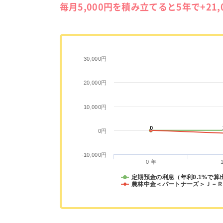
毎月5,000円を積み立てると5年で+21
30,000円
20,000円
10,000円
0
0
0円
-10,000円
0 年
定期預金の利息（年利0.1%で算
農林中金＜パートナーズ＞Ｊ－