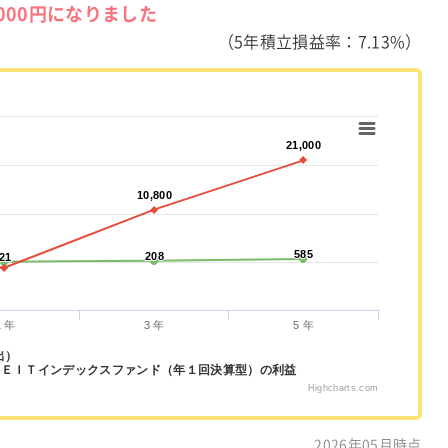
,000円になりました
（5年積立損益率：7.13%）
21,000
21,000
10,800
10,800
585
585
208
208
21
21
1 年
3 年
5 年
出）
ＲＥＩＴインデックスファンド（年１回決算型）の利益
Highcharts.com
2026年05月時点