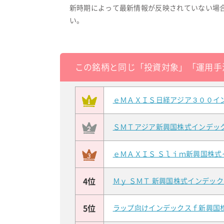
新時期によって最新情報が反映されていない場
い。
この銘柄と同じ「投資対象」「運用手
ｅＭＡＸＩＳ日経アジア３００イ
ＳＭＴアジア新興国株式インデッ
ｅＭＡＸＩＳ Ｓｌｉｍ新興国株式
4位
Ｍｙ ＳＭＴ 新興国株式インデッ
5位
ラップ向けインデックスｆ新興国