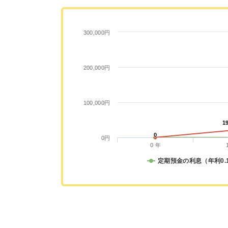
300,000円
200,000円
100,000円
1
1
0
0
0円
0 年
定期預金の利息（年利0.