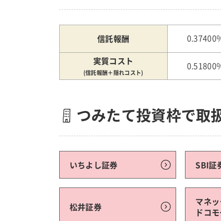
信託報酬
0.37400
実質コスト
0.51800
(信託報酬＋隠れコスト)
つみたて投資枠で取
いちよし証券
SBI証
マネッ
松井証券
ドコモ