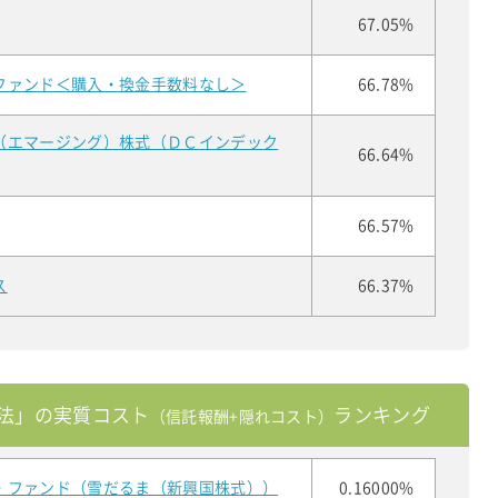
67.05%
ファンド＜購入・換金手数料なし＞
66.78%
（エマージング）株式（ＤＣインデック
66.64%
66.57%
ス
66.37%
法」の実質コスト
ランキング
（信託報酬+隠れコスト）
・ファンド（雪だるま（新興国株式））
0.16000%