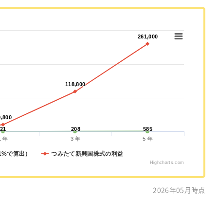
261,000
261,000
118,800
118,800
9,800
9,800
21
21
208
208
585
585
1 年
3 年
5 年
1%で算出）
つみたて新興国株式の利益
Highcharts.com
2026年05月時点