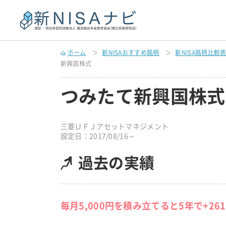
ホーム
新NISAおすすめ銘柄
新NISA銘柄比較
新興国株式
つみたて新興国株式
三菱ＵＦＪアセットマネジメント
設定日：2017/08/16～
過去の実績
毎月5,000円を積み立てると5年で+26