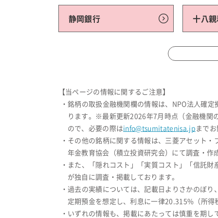
静岡銀行
十八親
【当ページの情報に関するご注意】
・銘柄の取扱金融機関欄の情報は、NPO法人確
ります。※最新更新2026年7月時点（金融機
ので、必要の際は
info@tsumitatenisa.jp
までお
・その他の銘柄に関する情報は、三菱アセット・
年金教育協会（積立投資研究会）にて調査・作成
・また、「隠れコスト」「実質コスト」「信託財
が独自に調査・掲載しております。
・過去の実績については、記載日よりさかのぼり
定期預金を想定し、利息に一律20.315%（
・いずれの情報も、掲載にあたっては慎重を期し