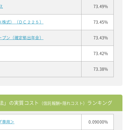
ス
73.49%
本株式）（ＤＣ２２５）
73.45%
ープン（確定拠出年金）
73.43%
73.42%
73.38%
法」の実質コスト
ランキング
（信託報酬+隠れコスト）
プ専用＞
0.09000%