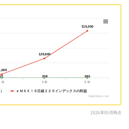
315,000
315,000
129,600
129,600
4,000
4,000
21
21
208
208
585
585
1 年
3 年
5 年
出）
ｅＭＡＸＩＳ日経２２５インデックスの利益
Highcharts.com
2026年05月時点