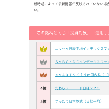
新時期によって最新情報が反映されていない場
い。
この銘柄と同じ「投資対象」「運用手
ニッセイ日経平均インデックスフ
ＳＭＢＣ・ＤＣインデックスファ
ｅＭＡＸＩＳ Ｓｌｉｍ国内株式（
4位
たわらノーロード日経２２５
5位
つみたて日本株式（日経平均）