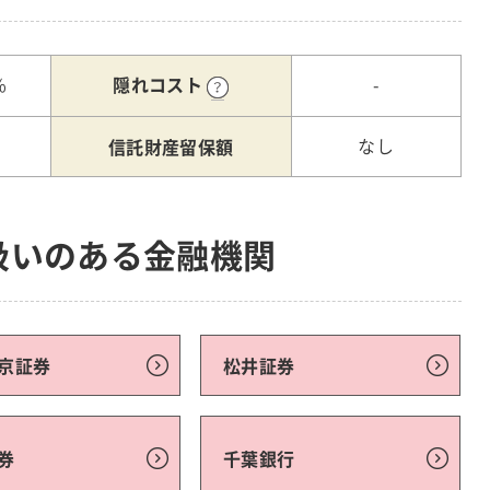
隠れコスト
%
-
信託財産留保額
なし
扱いのある金融機関
京証券
松井証券
券
千葉銀行