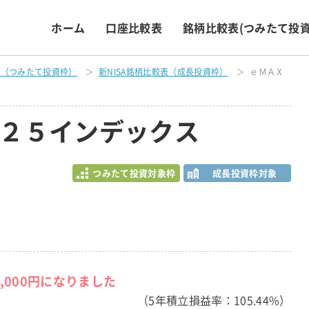
ホーム
口座比較表
銘柄比較表
(つみたて投資
表（つみたて投資枠）
新NISA銘柄比較表（成長投資枠）
ｅＭＡＸ
２５インデックス
つみたて投資対象枠
成長投資枠対象
5,000円になりました
（5年積立損益率：105.44%）