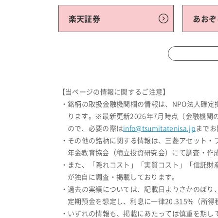
楽天証券
あおぞ
【当ページの情報に関するご注意】
・銘柄の取扱金融機関欄の情報は、NPO法人確
ります。※最新更新2026年7月時点（金融機
ので、必要の際は
info@tsumitatenisa.jp
までお
・その他の銘柄に関する情報は、三菱アセット・
年金教育協会（積立投資研究会）にて調査・作成
・また、「隠れコスト」「実質コスト」「信託財
が独自に調査・掲載しております。
・過去の実績については、記載日よりさかのぼり
定期預金を想定し、利息に一律20.315%（
・いずれの情報も、掲載にあたっては慎重を期し