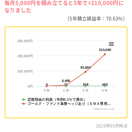
毎月5,000円を積み立てると5年で+210,000円に
なりました
（5年積立損益率：70.63%）
300,000円
210,000
210,000
200,000円
93,600
93,600
100,000円
5,400
5,400
0
0
21
21
208
208
585
585
0円
0 年
1 年
3 年
5 年
定期預金の利息（年利0.1%で算出）
ゴールド・ファンド為替ヘッジあり（ＳＭＡ専用…
Highcharts.com
2026年05月時点