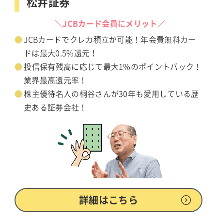
松井証券
＼JCBカード会員にメリット／
JCBカードでクレカ積立が可能！年会費無料カー
ドは最大0.5%還元！
投信保有残高に応じて最大1%のポイントバック！
業界最高還元率！
株主優待名人の桐谷さんが30年も愛用している歴
史ある証券会社！
詳細はこちら