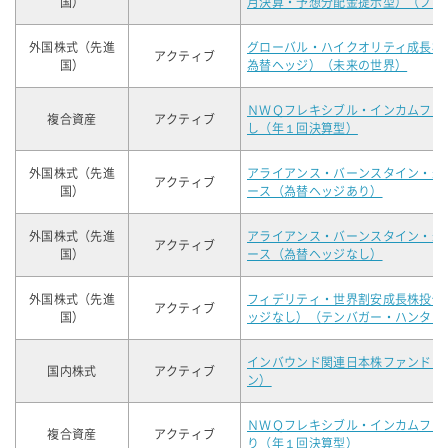
国）
月決算・予想分配金提示型）（プレ
外国株式（先進
グローバル・ハイクオリティ成長株
アクティブ
国）
為替ヘッジ）（未来の世界）
ＮＷＱフレキシブル・インカムファ
複合資産
アクティブ
し（年１回決算型）
外国株式（先進
アライアンス・バーンスタイン・米
アクティブ
国）
ース（為替ヘッジあり）
外国株式（先進
アライアンス・バーンスタイン・米
アクティブ
国）
ース（為替ヘッジなし）
外国株式（先進
フィデリティ・世界割安成長株投信
アクティブ
国）
ッジなし）（テンバガー・ハンター
インバウンド関連日本株ファンド（
国内株式
アクティブ
ン）
ＮＷＱフレキシブル・インカムファ
複合資産
アクティブ
り（年１回決算型）