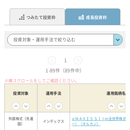
つみたて投資枠
成長投資枠
投資対象・運用手法で絞り込む
前へ
1
次へ
1-89件（89件中）
※横スクロールをしてご確認ください。
投資対象
運用手法
運用銘柄名
外国株式（先進
ｅＭＡＸＩＳ Ｓｌｉｍ全世界株式
インデックス
国）
ー）（オルカン）