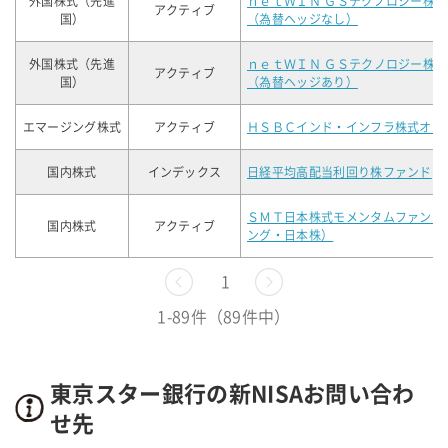
外国株式（先進
ｎｅｔＷＩＮ ＧＳテクノロジー株
アクティブ
国）
（為替ヘッジなし）
外国株式（先進
ｎｅｔＷＩＮ ＧＳテクノロジー株
アクティブ
国）
（為替ヘッジあり）
エマージング株式
アクティブ
ＨＳＢＣインド・インフラ株式オー
国内株式
インデックス
日経平均高配当利回り株ファンド
ＳＭＴ日本株式モメンタムファンド
国内株式
アクティブ
ング・日本株）
前へ
1
次へ
1-89件（89件中）
東京スター銀行の新NISAお問い合わ
せ先