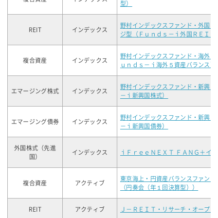
型）
野村インデックスファンド・外国Ｒ
REIT
インデックス
ジ型（Ｆｕｎｄｓ－ｉ外国ＲＥＩＴ
野村インデックスファンド・海外５
複合資産
インデックス
ｕｎｄｓ－ｉ海外５資産バランス）
野村インデックスファンド・新興国
エマージング株式
インデックス
－ｉ新興国株式）
野村インデックスファンド・新興国
エマージング債券
インデックス
－ｉ新興国債券）
外国株式（先進
インデックス
ｉＦｒｅｅＮＥＸＴ ＦＡＮＧ＋イ
国）
東京海上・円資産バランスファンド
複合資産
アクティブ
（円奏会（年１回決算型））
REIT
アクティブ
Ｊ－ＲＥＩＴ・リサーチ・オープン