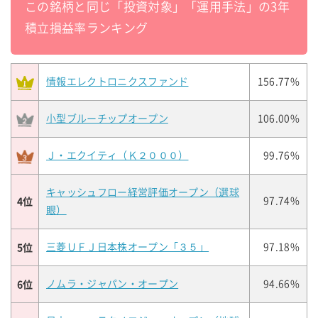
この銘柄と同じ「投資対象」「運用手法」の3年
積立損益率ランキング
情報エレクトロニクスファンド
156.77%
小型ブルーチップオープン
106.00%
Ｊ・エクイティ（Ｋ２０００）
99.76%
キャッシュフロー経営評価オープン（選球
4位
97.74%
眼）
5位
三菱ＵＦＪ日本株オープン「３５」
97.18%
6位
ノムラ・ジャパン・オープン
94.66%