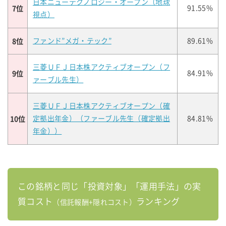
日本ニューテクノロジー・オープン（地球
7位
91.55%
視点）
8位
ファンド”メガ・テック”
89.61%
三菱ＵＦＪ日本株アクティブオープン（フ
9位
84.91%
ァーブル先生）
三菱ＵＦＪ日本株アクティブオープン（確
10位
定拠出年金）（ファーブル先生（確定拠出
84.81%
年金））
この銘柄と同じ「投資対象」「運用手法」の実
質コスト
ランキング
（信託報酬+隠れコスト）