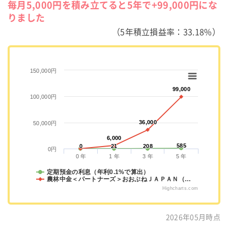
毎月5,000円を積み立てると5年で+99,000円にな
りました
（5年積立損益率：33.18%）
150,000円
99,000
99,000
100,000円
36,000
36,000
50,000円
6,000
6,000
585
585
0
0
21
21
208
208
0円
0 年
1 年
3 年
5 年
定期預金の利息（年利0.1%で算出）
農林中金＜パートナーズ＞おおぶねＪＡＰＡＮ（…
Highcharts.com
2026年05月時点