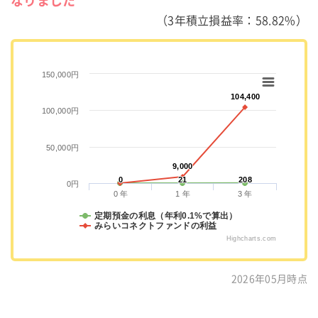
なりました
（3年積立損益率：58.82%）
150,000円
104,400
104,400
100,000円
50,000円
9,000
9,000
0
0
21
21
208
208
0円
0 年
1 年
3 年
定期預金の利息（年利0.1%で算出）
みらいコネクトファンドの利益
Highcharts.com
2026年05月時点