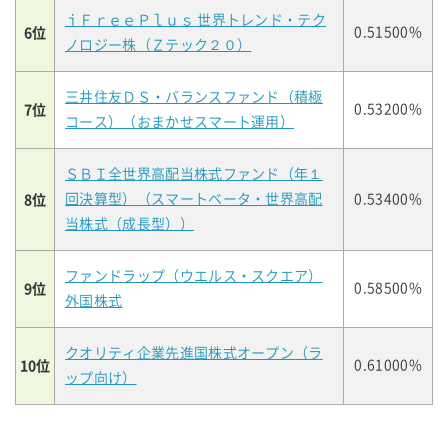
ｉＦｒｅｅＰｌｕｓ 世界トレンド・テク
6位
0.51500%
ノロジー株（Ｚテック２０）
三井住友ＤＳ・バランスファンド（積極
7位
0.53200%
コース）（おまかせスマート運用）
ＳＢＩ全世界高配当株式ファンド（年１
8位
回決算型）（スマートベータ・世界高配
0.53400%
当株式（成長型））
ファンドラップ（ウエルス・スクエア）
9位
0.58500%
外国株式
クオリティ企業先進国株式オープン（ラ
10位
0.61000%
ップ向け）