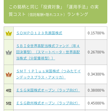
この銘柄と同じ「投資対象」「運用手法」の実
質コスト
ランキング
（信託報酬+隠れコスト）
ＳＯＭＰＯ１２３先進国株式
0.15700%
ＳＢＩ全世界高配当株式ファンド（年４
回決算型）（スマートベータ・世界高配
0.26700%
当株式（分配重視型））
ＳＭＴ ｉＰｌｕｓ米国株式（つみたてイ
0.34300%
ンデックスプラス・アメリカ）
4位
ＥＳＧ米国株式オープン（ラップ向け）
0.38000%
5位
ＥＳＧ欧州株式オープン（ラップ向け）
0.45000%