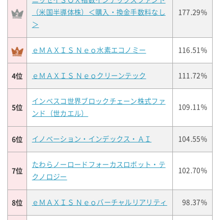
ニッセイＳＯＸ指数インデックスファンド
（米国半導体株）＜購入・換金手数料なし
177.29%
＞
ｅＭＡＸＩＳ Ｎｅｏ水素エコノミー
116.51%
4位
ｅＭＡＸＩＳ Ｎｅｏクリーンテック
111.72%
インベスコ世界ブロックチェーン株式ファ
5位
109.11%
ンド（世カエル）
6位
イノベーション・インデックス・ＡＩ
104.55%
たわらノーロードフォーカスロボット・テ
7位
102.70%
クノロジー
8位
ｅＭＡＸＩＳ Ｎｅｏバーチャルリアリティ
98.37%