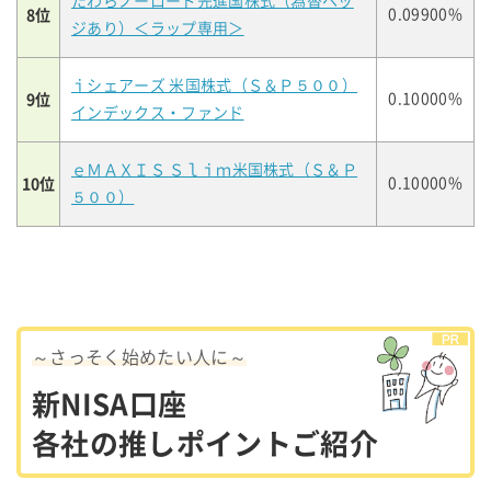
たわらノーロード先進国株式（為替ヘッ
8位
0.09900%
ジあり）＜ラップ専用＞
ｉシェアーズ 米国株式（Ｓ＆Ｐ５００）
9位
0.10000%
インデックス・ファンド
ｅＭＡＸＩＳ Ｓｌｉｍ米国株式（Ｓ＆Ｐ
10位
0.10000%
５００）
～さっそく始めたい人に～
新NISA口座
各社の推しポイントご紹介