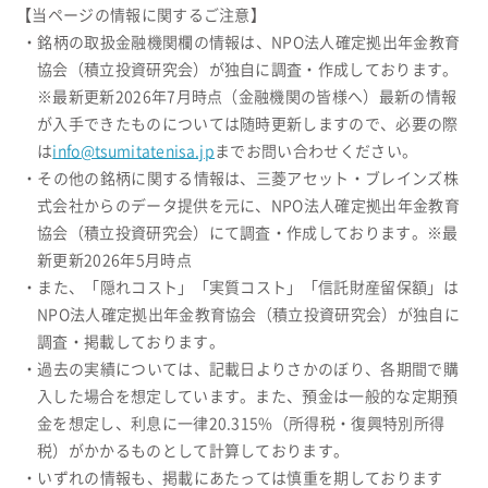
【当ページの情報に関するご注意】
・銘柄の取扱金融機関欄の情報は、NPO法人確定拠出年金教育
協会（積立投資研究会）が独自に調査・作成しております。
※最新更新2026年7月時点（金融機関の皆様へ）最新の情報
が入手できたものについては随時更新しますので、必要の際
は
info@tsumitatenisa.jp
までお問い合わせください。
・その他の銘柄に関する情報は、三菱アセット・ブレインズ株
式会社からのデータ提供を元に、NPO法人確定拠出年金教育
協会（積立投資研究会）にて調査・作成しております。※最
新更新2026年5月時点
・また、「隠れコスト」「実質コスト」「信託財産留保額」は
NPO法人確定拠出年金教育協会（積立投資研究会）が独自に
調査・掲載しております。
・過去の実績については、記載日よりさかのぼり、各期間で購
入した場合を想定しています。また、預金は一般的な定期預
金を想定し、利息に一律20.315%（所得税・復興特別所得
税）がかかるものとして計算しております。
・いずれの情報も、掲載にあたっては慎重を期しております