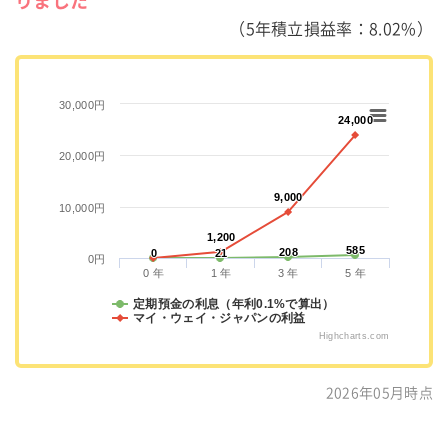
りました
（5年積立損益率：8.02%）
30,000円
24,000
24,000
20,000円
9,000
9,000
10,000円
1,200
1,200
585
585
208
208
0
0
21
21
0円
0 年
1 年
3 年
5 年
定期預金の利息（年利0.1%で算出）
マイ・ウェイ・ジャパンの利益
Highcharts.com
2026年05月時点