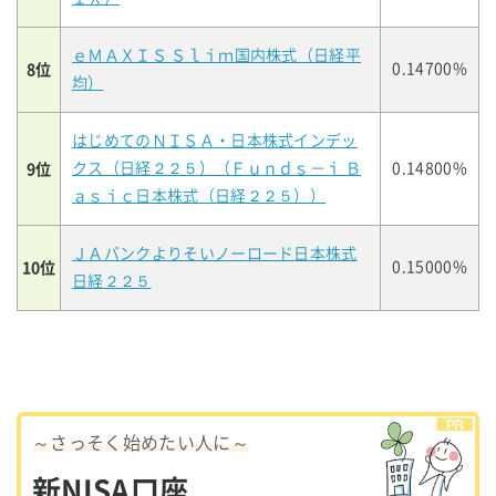
ｅＭＡＸＩＳ Ｓｌｉｍ国内株式（日経平
8位
0.14700%
均）
はじめてのＮＩＳＡ・日本株式インデッ
9位
クス（日経２２５）（Ｆｕｎｄｓ－ｉ Ｂ
0.14800%
ａｓｉｃ日本株式（日経２２５））
ＪＡバンクよりそいノーロード日本株式
10位
0.15000%
日経２２５
～さっそく始めたい人に～
新NISA口座