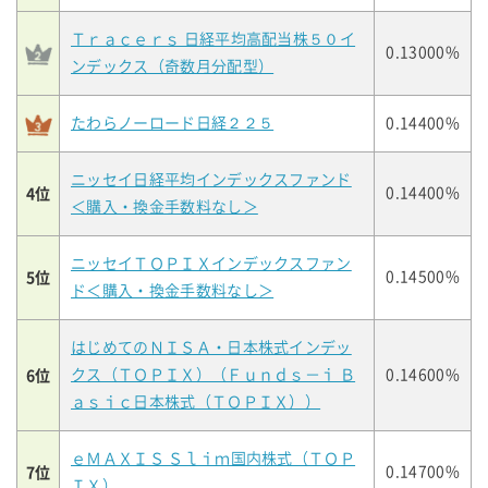
Ｔｒａｃｅｒｓ 日経平均高配当株５０イ
0.13000%
ンデックス（奇数月分配型）
たわらノーロード日経２２５
0.14400%
ニッセイ日経平均インデックスファンド
4位
0.14400%
＜購入・換金手数料なし＞
ニッセイＴＯＰＩＸインデックスファン
5位
0.14500%
ド＜購入・換金手数料なし＞
はじめてのＮＩＳＡ・日本株式インデッ
6位
クス（ＴＯＰＩＸ）（Ｆｕｎｄｓ－ｉ Ｂ
0.14600%
ａｓｉｃ日本株式（ＴＯＰＩＸ））
ｅＭＡＸＩＳ Ｓｌｉｍ国内株式（ＴＯＰ
7位
0.14700%
ＩＸ）