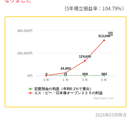
なりました
（5年積立損益率：104.79%）
400,000円
312,000
312,000
200,000円
129,600
129,600
24,000
24,000
0
0
21
21
208
208
585
585
0円
0 年
1 年
3 年
5 年
定期預金の利息（年利0.1%で算出）
エス・ビー・日本株オープン２２５の利益
Highcharts.com
2026年05月時点