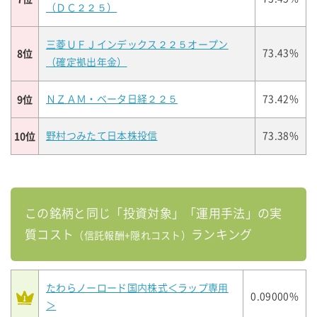
（ＤＣ２２５）
三菱ＵＦＪインデックス２２５オープン
8位
73.43%
（確定拠出年金）
9位
ＮＺＡＭ・ベータ日経２２５
73.42%
10位
野村つみたて日本株投信
73.38%
この銘柄と同じ「投資対象」「運用手法」の実
質コスト
ランキング
（信託報酬+隠れコスト）
たわらノーロード国内株式＜ラップ専用
0.09000%
＞