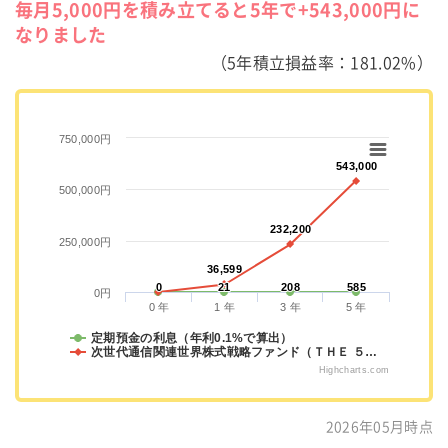
毎月5,000円を積み立てると5年で+543,000円に
なりました
（5年積立損益率：181.02%）
750,000円
543,000
543,000
500,000円
232,200
232,200
250,000円
36,599
36,599
0
0
21
21
208
208
585
585
0円
0 年
1 年
3 年
5 年
定期預金の利息（年利0.1%で算出）
次世代通信関連世界株式戦略ファンド（ＴＨＥ ５…
Highcharts.com
2026年05月時点