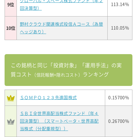
グローバル・スペース株式ファンド（年２
9位
113.14%
回決算型）
野村クラウド関連株式投信Ａコース（為替
10位
110.05%
ヘッジあり）
この銘柄と同じ「投資対象」「運用手法」の実
質コスト
ランキング
（信託報酬+隠れコスト）
ＳＯＭＰＯ１２３先進国株式
0.15700%
ＳＢＩ全世界高配当株式ファンド（年４
回決算型）（スマートベータ・世界高配
0.26700%
当株式（分配重視型））