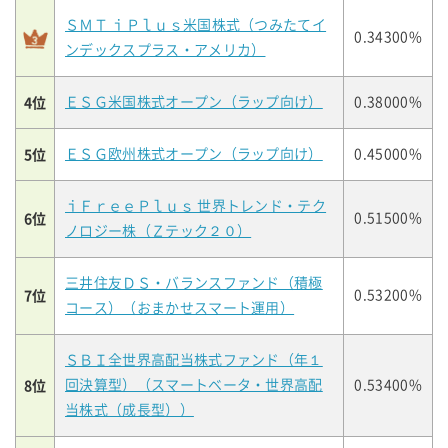
ＳＭＴ ｉＰｌｕｓ米国株式（つみたてイ
0.34300%
ンデックスプラス・アメリカ）
4位
ＥＳＧ米国株式オープン（ラップ向け）
0.38000%
5位
ＥＳＧ欧州株式オープン（ラップ向け）
0.45000%
ｉＦｒｅｅＰｌｕｓ 世界トレンド・テク
6位
0.51500%
ノロジー株（Ｚテック２０）
三井住友ＤＳ・バランスファンド（積極
7位
0.53200%
コース）（おまかせスマート運用）
ＳＢＩ全世界高配当株式ファンド（年１
8位
回決算型）（スマートベータ・世界高配
0.53400%
当株式（成長型））