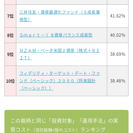
三井住友・資産最適化ファンド（５成長重
7位
41.62%
視型）
8位
Ｓｍａｒｔ－ｉ ８資産バランス成長型
40.02%
ＮＺＡＭ・ベータ米国２資産（株式＋ＲＥ
9位
38.69%
ＩＴ）
フィデリティ・ターゲット・デート・ファ
10位
ンド（ベーシック）２０５０（将来設計
38.48%
（ベーシック））
この銘柄と同じ「投資対象」「運用手法」の実
質コスト
ランキング
（信託報酬+隠れコスト）