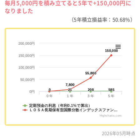
毎月5,000円を積み立てると5年で+150,000円に
なりました
（5年積立損益率：50.68%）
200,000円
150,000
150,000
150,000円
100,000円
55,800
55,800
50,000円
7,800
7,800
0
0
21
21
208
208
585
585
0円
0 年
1 年
3 年
5 年
定期預金の利息（年利0.1%で算出）
ＬＯＳＡ長期保有型国際分散インデックスファン…
Highcharts.com
2026年05月時点