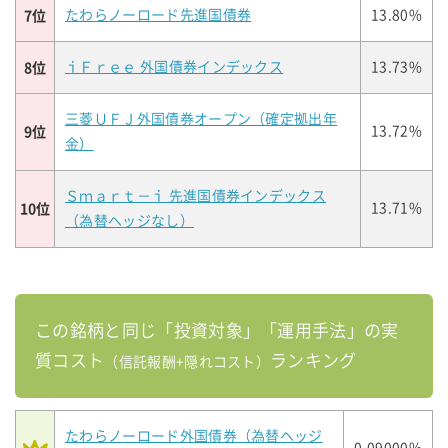
7位
たわらノーロード先進国債券
13.80%
8位
ｉＦｒｅｅ 外国債券インデックス
13.73%
三菱ＵＦＪ外国債券オープン（確定拠出年
9位
13.72%
金）
Ｓｍａｒｔ－ｉ 先進国債券インデックス
10位
13.71%
（為替ヘッジなし）
この銘柄と同じ「投資対象」「運用手法」の実
質コスト
ランキング
（信託報酬+隠れコスト）
たわらノーロード外国債券（為替ヘッジ