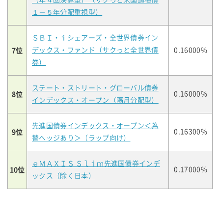
（年４回決算型）（サクっと米国適格債
１－５年分配重視型）
ＳＢＩ・ｉシェアーズ・全世界債券イン
7位
デックス・ファンド（サクっと全世界債
0.16000%
券）
ステート・ストリート・グローバル債券
8位
0.16000%
インデックス・オープン（隔月分配型）
先進国債券インデックス・オープン＜為
9位
0.16300%
替ヘッジあり＞（ラップ向け）
ｅＭＡＸＩＳ Ｓｌｉｍ先進国債券インデ
10位
0.17000%
ックス（除く日本）