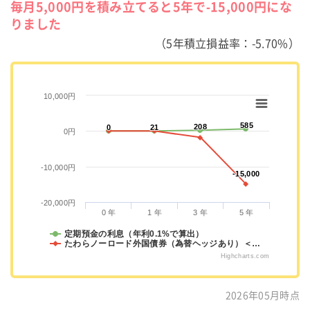
毎月5,000円を積み立てると5年で-15,000円にな
りました
（5年積立損益率：-5.70%）
10,000円
585
585
208
208
0
0
21
21
0円
-10,000円
-15,000
-15,000
-20,000円
0 年
1 年
3 年
5 年
定期預金の利息（年利0.1%で算出）
たわらノーロード外国債券（為替ヘッジあり）＜…
Highcharts.com
2026年05月時点