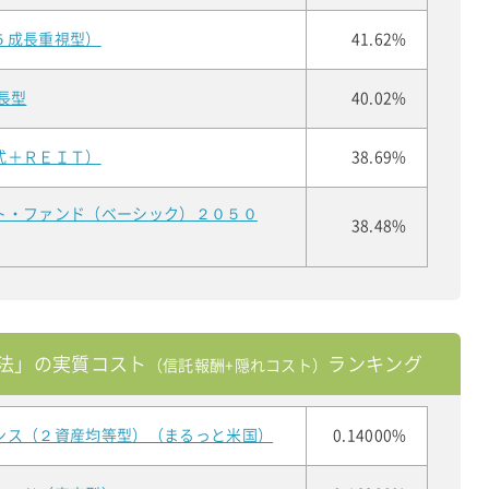
５成長重視型）
41.62%
長型
40.02%
式＋ＲＥＩＴ）
38.69%
ト・ファンド（ベーシック）２０５０
38.48%
法」の実質コスト
ランキング
（信託報酬+隠れコスト）
ンス（２資産均等型）（まるっと米国）
0.14000%