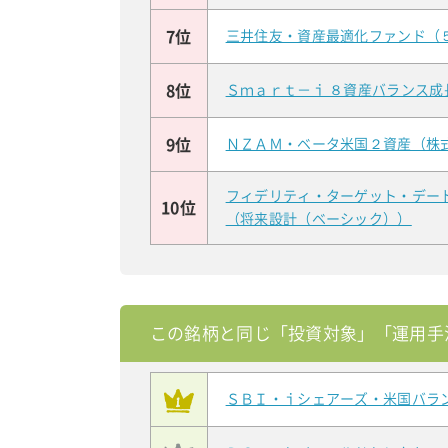
7位
三井住友・資産最適化ファンド（
8位
Ｓｍａｒｔ－ｉ ８資産バランス成
9位
ＮＺＡＭ・ベータ米国２資産（株
フィデリティ・ターゲット・デー
10位
（将来設計（ベーシック））
この銘柄と同じ「投資対象」「運用手
ＳＢＩ・ｉシェアーズ・米国バラ