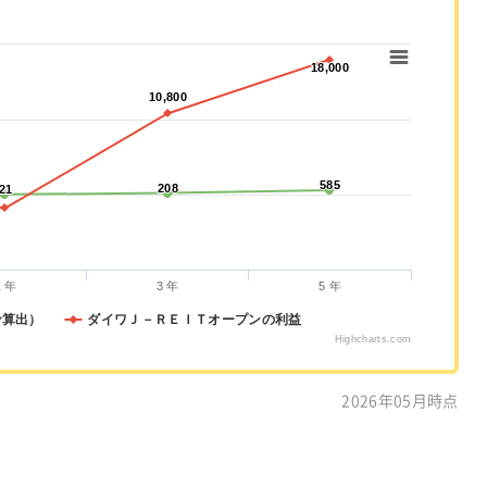
18,000
18,000
10,800
10,800
585
585
208
208
21
21
1 年
3 年
5 年
で算出）
ダイワＪ－ＲＥＩＴオープンの利益
Highcharts.com
2026年05月時点