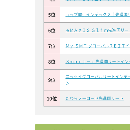
5位
ラップ向けインデックスｆ先進国
6位
ｅＭＡＸＩＳ Ｓｌｉｍ先進国リ
7位
Ｍｙ ＳＭＴ グローバルＲＥＩＴ
8位
Ｓｍａｒｔ－ｉ 先進国リートイン
ニッセイグローバルリートインデ
9位
＞
10位
たわらノーロード先進国リート