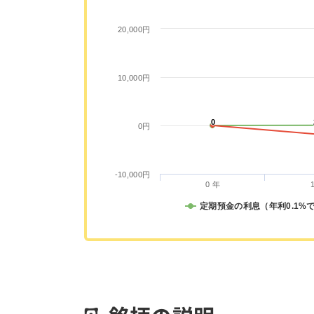
20,000円
10,000円
0
0
0円
-10,000円
0 年
定期預金の利息（年利0.1%