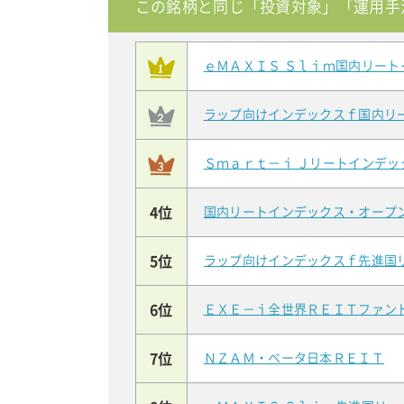
この銘柄と同じ「投資対象」「運用手
ｅＭＡＸＩＳ Ｓｌｉｍ国内リート
ラップ向けインデックスｆ国内リ
Ｓｍａｒｔ－ｉ Ｊリートインデッ
4位
国内リートインデックス・オープ
5位
ラップ向けインデックスｆ先進国
6位
ＥＸＥ－ｉ全世界ＲＥＩＴファン
7位
ＮＺＡＭ・ベータ日本ＲＥＩＴ