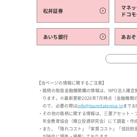
マネッ
松井証券
ドコモ
あいち銀行
あおぞ
【当ページの情報に関するご注意】
・銘柄の取扱金融機関欄の情報は、NPO法人確
ります。※最新更新2026年7月時点（金融機
ので、必要の際は
info@tsumitatenisa.jp
までお
・その他の銘柄に関する情報は、三菱アセット・
年金教育協会（積立投資研究会）にて調査・作成
・また、「隠れコスト」「実質コスト」「信託財
が独自に調査・掲載しております。