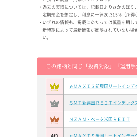
・過去の実績については、記載日よりさかのぼり
定期預金を想定し、利息に一律20.315%（
・いずれの情報も、掲載にあたっては慎重を期し
新時期によって最新情報が反映されていない場
い。
この銘柄と同じ「投資対象」「運用手
ｅＭＡＸＩＳ新興国リートインデ
ＳＭＴ新興国ＲＥＩＴインデック
ＮＺＡＭ・ベータ米国ＲＥＩＴ
4位
ｅＭＡＸＩＳ米国リートインデッ