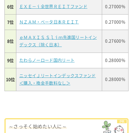
6位
ＥＸＥ－ｉ全世界ＲＥＩＴファンド
0.27000%
7位
ＮＺＡＭ・ベータ日本ＲＥＩＴ
0.27000%
ｅＭＡＸＩＳ Ｓｌｉｍ先進国リートイン
8位
0.27600%
デックス（除く日本）
9位
たわらノーロード国内リート
0.28000%
ニッセイＪリートインデックスファンド
10位
0.28000%
＜購入・換金手数料なし＞
～さっそく始めたい人に～