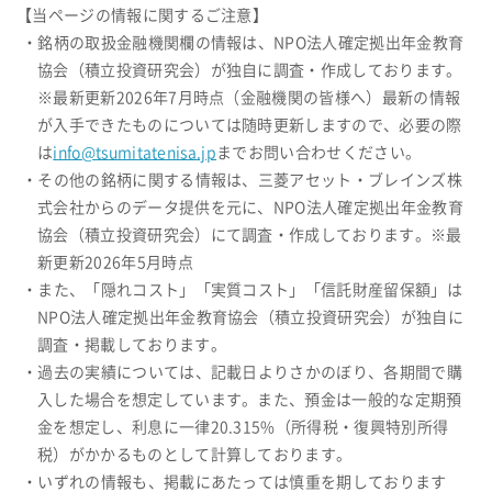
【当ページの情報に関するご注意】
・銘柄の取扱金融機関欄の情報は、NPO法人確定拠出年金教育
協会（積立投資研究会）が独自に調査・作成しております。
※最新更新2026年7月時点（金融機関の皆様へ）最新の情報
が入手できたものについては随時更新しますので、必要の際
は
info@tsumitatenisa.jp
までお問い合わせください。
・その他の銘柄に関する情報は、三菱アセット・ブレインズ株
式会社からのデータ提供を元に、NPO法人確定拠出年金教育
協会（積立投資研究会）にて調査・作成しております。※最
新更新2026年5月時点
・また、「隠れコスト」「実質コスト」「信託財産留保額」は
NPO法人確定拠出年金教育協会（積立投資研究会）が独自に
調査・掲載しております。
・過去の実績については、記載日よりさかのぼり、各期間で購
入した場合を想定しています。また、預金は一般的な定期預
金を想定し、利息に一律20.315%（所得税・復興特別所得
税）がかかるものとして計算しております。
・いずれの情報も、掲載にあたっては慎重を期しております