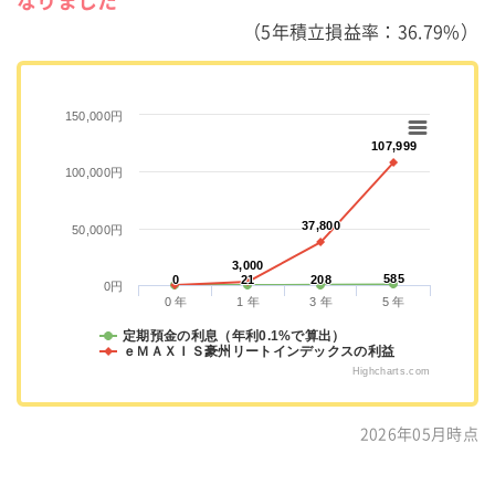
なりました
（5年積立損益率：36.79%）
150,000円
107,999
107,999
100,000円
37,800
37,800
50,000円
3,000
3,000
585
585
0
0
21
21
208
208
0円
0 年
1 年
3 年
5 年
定期預金の利息（年利0.1%で算出）
ｅＭＡＸＩＳ豪州リートインデックスの利益
Highcharts.com
2026年05月時点