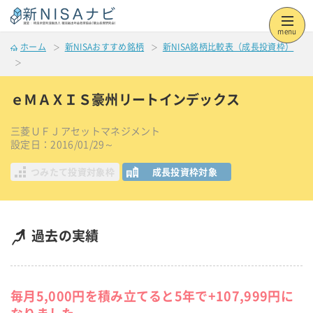
menu
ホーム
新NISAおすすめ銘柄
新NISA銘柄比較表（成長投資枠）
ｅＭＡＸＩＳ豪州リートインデックス
三菱ＵＦＪアセットマネジメント
設定日：2016/01/29～
つみたて投資対象枠
成長投資枠対象
過去の実績
毎月5,000円を積み立てると5年で+107,999円に