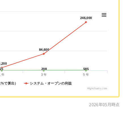
246,000
246,000
84,600
84,600
3,200
3,200
21
21
208
208
585
585
1 年
3 年
5 年
1%で算出）
システム・オープンの利益
Highcharts.com
2026年05月時点