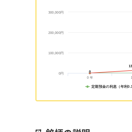
300,000円
200,000円
100,000円
1
1
0
0
0円
0 年
定期預金の利息（年利0.