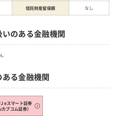
信託財産留保額
なし
扱いのある金融機関
ん
のある金融機関
FJ eスマート証券
auカブコム証券）