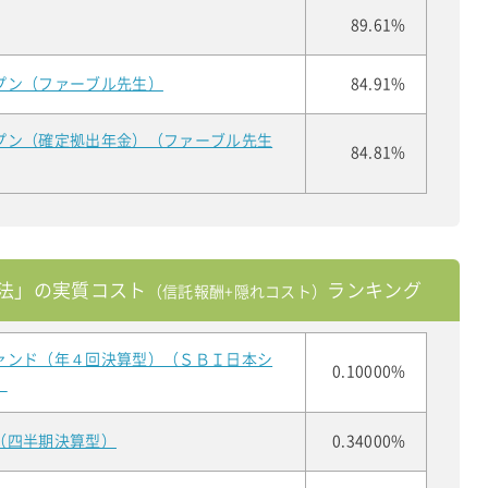
89.61%
プン（ファーブル先生）
84.91%
プン（確定拠出年金）（ファーブル先生
84.81%
法」の実質コスト
ランキング
（信託報酬+隠れコスト）
ァンド（年４回決算型）（ＳＢＩ日本シ
0.10000%
）
（四半期決算型）
0.34000%