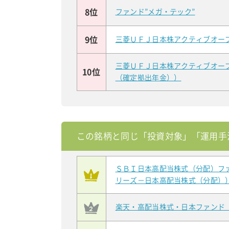
8位
ファンド”メガ・テック”
9位
三菱ＵＦＪ日本株アクティブオー
三菱ＵＦＪ日本株アクティブオー
10位
（確定拠出年金））
この銘柄と同じ「投資対象」「運用手
ＳＢＩ日本高配当株式（分配）フ
リーズ－日本高配当株式（分配）
楽天・高配当株式・日本ファンド