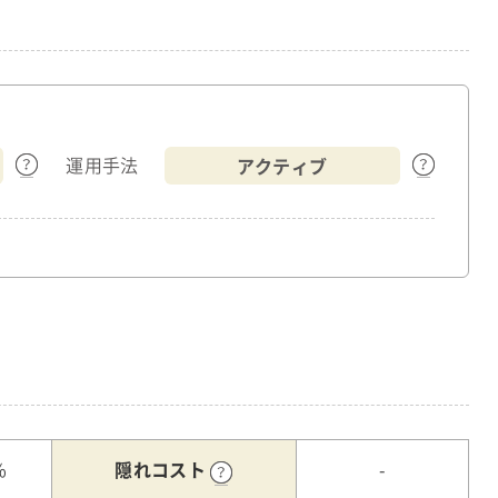
アクティブ
運用手法
隠れコスト
%
-