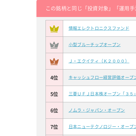
この銘柄と同じ「投資対象」「運用手
情報エレクトロニクスファンド
小型ブルーチップオープン
Ｊ・エクイティ（Ｋ２０００）
4位
キャッシュフロー経営評価オープ
5位
三菱ＵＦＪ日本株オープン「３５
6位
ノムラ・ジャパン・オープン
7位
日本ニューテクノロジー・オープ