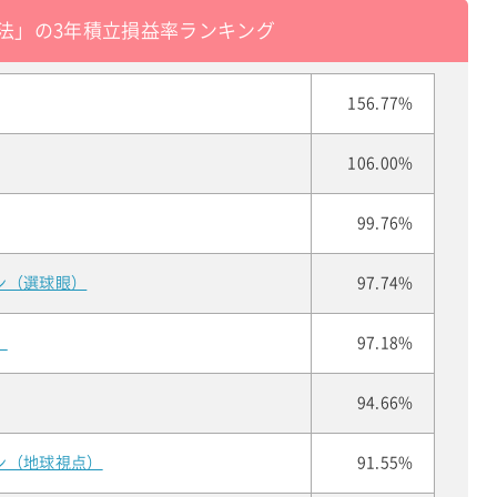
法」の3年積立損益率ランキング
156.77%
106.00%
99.76%
ン（選球眼）
97.74%
」
97.18%
94.66%
ン（地球視点）
91.55%